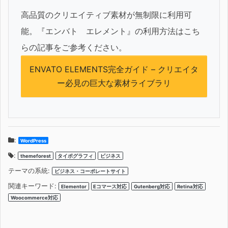
高品質のクリエイティブ素材が無制限に利用可
能。『エンバト エレメント』の利用方法はこち
らの記事をご参考ください。
ENVATO ELEMENTS完全ガイド – クリエイタ
ー必見の巨大な素材ライブラリ
:
WordPress
:
themeforest
タイポグラフィ
ビジネス
テーマの系統:
ビジネス・コーポレートサイト
関連キーワード:
Elementor
Eコマース対応
Gutenberg対応
Retina対応
Woocommerce対応