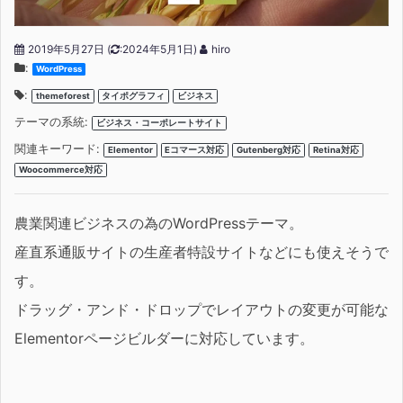
2019年5月27日
(
:2024年5月1日)
hiro
:
WordPress
:
themeforest
タイポグラフィ
ビジネス
テーマの系統:
ビジネス・コーポレートサイト
関連キーワード:
Elementor
Eコマース対応
Gutenberg対応
Retina対応
Woocommerce対応
農業関連ビジネスの為のWordPressテーマ。
産直系通販サイトの生産者特設サイトなどにも使えそうで
す。
ドラッグ・アンド・ドロップでレイアウトの変更が可能な
Elementorページビルダーに対応しています。