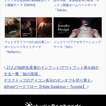
シンプルな会員制の動画配信サイ
語学学校、音楽教室等の教育・レ
ト構築テーマ【SKRN】
ッスン関連ホームページテーマ
『Tabula』
フォトグラファーのための美しい
ジュエリー/アクセサリーショップ
ポートレートサイトテーマ
テーマ『DiCi』
『Reflector』
21人の知的生産者のインプット/アウトプット術を紹介
する一冊「知の現場」
デスクトップのアイコン表示のオンオフを切り替え-
投稿ナビゲーション
Alfredワークフロー【Hide Desktop – Toggle】