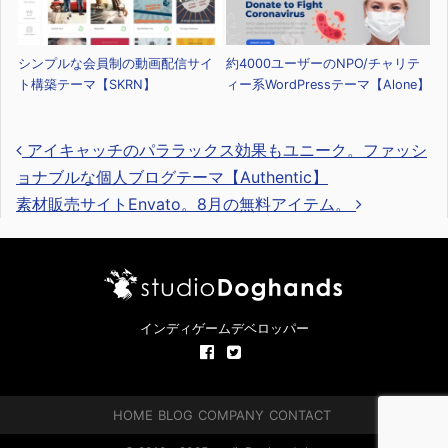
シンプルな会員制の動画配信サイ
約4000ユーザーのNPO/チャリテ
ト構築テーマ【SKRN】
ィー系WordPressテーマ【Alone】
アイキャッチのパララックス効果もユニーク。ファッシ
ョナブルな個人ブログテーマ【Authentic】
素材販売サイトEnvato。8月の無料アイテム。
投稿ナビゲーション
インディゲームデベロッパー
HOME
BLOG
COMPANY
CONTACT