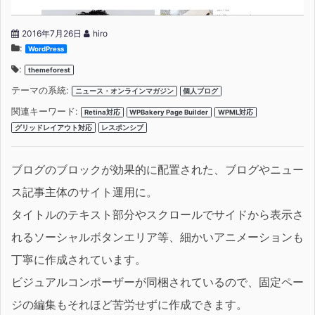
2016年7月26日
hiro
:
WordPress
:
themeforest
テーマの系統:
ニュース・オンラインマガジン
個人ブログ
関連キーワード:
Retina対応
WPBakery Page Builder
WPML対応
グリッドレイアウト対応
レスポンシブ
ブログのブロックが効果的に配置された、ブログやニュー
ス記事主体のサイト運用に。
タイトルのテキスト部分やスクロールでサイドから表示さ
れるソーシャルボタンエリア等、細かいアニメーションも
丁寧に作成されています。
ビジュアルコンポーザーが同梱されているので、固定ペー
ジの編集もそれほど苦労せずに作成できます。