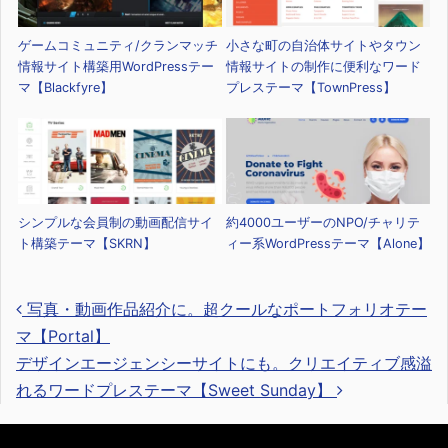
ゲームコミュニティ/クランマッチ
小さな町の自治体サイトやタウン
情報サイト構築用WordPressテー
情報サイトの制作に便利なワード
マ【Blackfyre】
プレステーマ【TownPress】
シンプルな会員制の動画配信サイ
約4000ユーザーのNPO/チャリテ
ト構築テーマ【SKRN】
ィー系WordPressテーマ【Alone】
写真・動画作品紹介に。超クールなポートフォリオテー
マ【Portal】
デザインエージェンシーサイトにも。クリエイティブ感溢
投稿ナビゲーション
れるワードプレステーマ【Sweet Sunday】