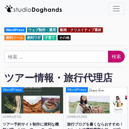
WordPress
ウェブ制作・運用
動画・クリエイティブ素材
便利ツール
便利ワザ
子育て
その他
検索
ツアー情報・旅行代理店
WordPress
WordPress
2019年4月11日
2019年3月29日
ツアー予約サイト制作に便利な機
旅行ブログを書くならおすすめ！