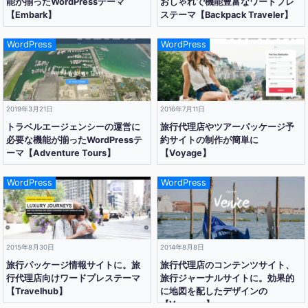
能が揃ったWordPressテーマ
おしゃれで機能豊富なワードプレ
【Embark】
ステーマ【Backpack Traveler】
WordPress
WordPress
2019年3月21日
2016年7月11日
トラベルエージェンシーの運営に
旅行代理店やツアーパッケージ予
必要な機能が揃ったWordPressテ
約サイトの制作が簡単に
ーマ【Adventure Tours】
【Voyage】
WordPress
WordPress
2015年8月30日
2014年8月8日
旅行パッケージ情報サイトに。旅
旅行代理店のコンテンツサイト、
行代理店向けワードプレステーマ
旅行ジャーナルサイトに。効果的
【Travelhub】
に地図を配したデザインの
【Voyager】