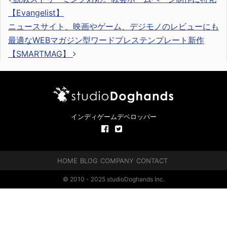
【Evangelist】
ニュースサイト、映画やゲーム、デジモノのレビューにも
投稿ナビゲーション
最適なWEBマガジン型ワードプレステンプレート新作
【SMARTMAG】
インディゲームデベロッパー
HOME
BLOG
COMPANY
CONTACT
© 2010 - 2025 studioDoghands Inc.