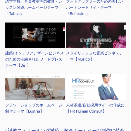
語学学校、音楽教室等の教育・レ
フォトグラファーのための美しい
ッスン関連ホームページテーマ
ポートレートサイトテーマ
『Tabula』
『Reflector』
建築/インテリアデザインビジネス
スタイリッシュな音楽ビジネステ
のための洗練されたワードプレス
ーマ【Musico】
テーマ【Dør】
フラワーショップのホームページ
人材派遣/自社採用サイトの作成に
制作テーマ【Lustria】
【HR Human Consult】
説教ストリーミング対応。教会ホームページ制作に特化