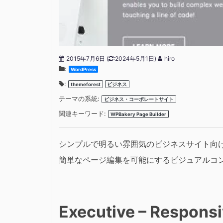
2015年7月6日
(
:2024年5月1日)
hiro
:
WordPress
:
themeforest
ビジネス
テーマの系統:
ビジネス・コーポレートサイト
関連キーワード:
WPBakery Page Builder
シンプルで明るい雰囲気のビジネスサイト向
簡単なページ編集を可能にするビジュアルコンポーザ
Executive – Respons