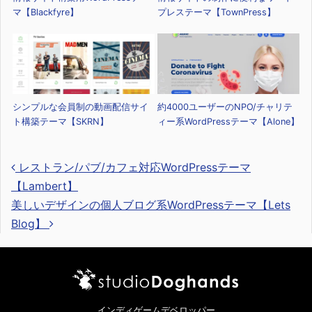
マ【Blackfyre】
プレステーマ【TownPress】
シンプルな会員制の動画配信サイ
約4000ユーザーのNPO/チャリテ
ト構築テーマ【SKRN】
ィー系WordPressテーマ【Alone】
レストラン/パブ/カフェ対応WordPressテーマ
【Lambert】
美しいデザインの個人ブログ系WordPressテーマ【Lets
投稿ナビゲーション
Blog】
インディゲームデベロッパー