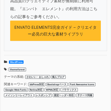
高品質のクリエイティブ素材が無制限に利用可
能。『エンバト エレメント』の利用方法はこち
らの記事をご参考ください。
ENVATO ELEMENTS完全ガイド – クリエイタ
ー必見の巨大な素材ライブラリ
:
WordPress
:
themeforest
テーマの系統:
かわいい・おしゃれ
個人ブログ
関連キーワード:
bbPress対応
Bootstrapベース
Font Awesome Icons
Google Web Fonts
Retina対応
WPML対応
パララックス
メイソンリーレイアウト
レスポンシブ
固定ヘッダー対応
子テーマ同梱