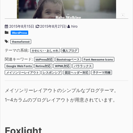
2015年8月15日
(
:2015年8月27日)
hiro
:
WordPress
:
themeforest
テーマの系統:
かわいい・おしゃれ
個人ブログ
関連キーワード:
bbPress対応
Bootstrapベース
Font Awesome Icons
Google Web Fonts
Retina対応
WPML対応
パララックス
メイソンリーレイアウト
レスポンシブ
固定ヘッダー対応
子テーマ同梱
メイソンリーレイアウトのシンプルなブログテーマ。
1~4カラムのブログレイアウトが用意されています。
Foxlight