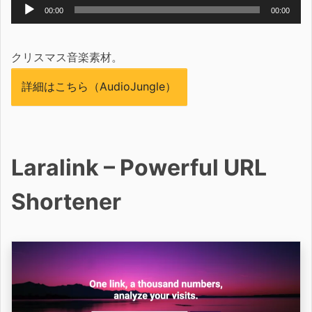
音
00:00
00:00
声
プ
クリスマス音楽素材。
レ
詳細はこちら（AudioJungle）
ー
ヤ
ー
Laralink – Powerful URL
Shortener