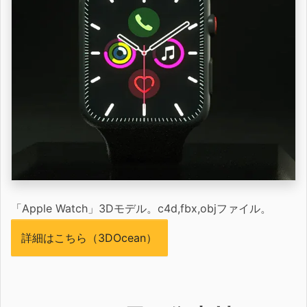
「Apple Watch」3Dモデル。c4d,fbx,objファイル。
詳細はこちら（3DOcean）