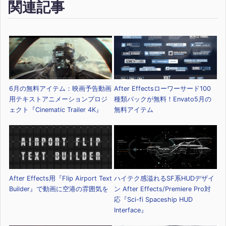
関連記事
6月の無料アイテム：映画予告動画
After Effectsローワーサード100
用テキストアニメーションプロジ
種類パックが無料！Envato5月の
ェクト『Cinematic Trailer 4K』
無料アイテム
After Effects用『Flip Airport Text
ハイテク感溢れるSF系HUDデザイ
Builder』で動画に空港の雰囲気を
ン After Effects/Premiere Pro対
応『Sci-fi Spaceship HUD
Interface』