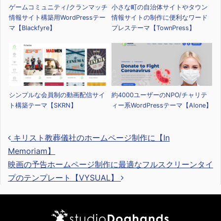
ゲームコミュニティ/クランマッチ
小さな町の自治体サイトやタウン
情報サイト構築用WordPressテー
情報サイトの制作に便利なワード
マ【Blackfyre】
プレステーマ【TownPress】
シンプルな会員制の動画配信サイ
約4000ユーザーのNPO/チャリテ
ト構築テーマ【SKRN】
ィー系WordPressテーマ【Alone】
キリスト教葬儀社のホームページ制作に【In
Memoriam】
映画の予告ホームページ制作に最適なフルスクリーンタイ
投稿ナビゲーション
プのテンプレート【VYSUAL】