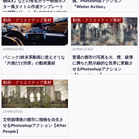
物体X』などの有名ホラー映画ポス
換。Photoshopアクション
ター風タイトル作成テンプレート
『Winter Action』
10種類が入った【HORROR MOVIE
TITLES – Vol.3】
動画・クリエイティブ素材
動画・クリエイティブ素材
2019年8月16日
2019年5月16日
パニック/終末系動画に使えそうな
普通の都市の写真を火、煙、破壊
「片側だけ渋滞」の動画素材
に満ちた黙示録的な世界に変貌さ
せるPhotoshopアクション
【Apocalypse】
動画・クリエイティブ素材
2019年5月5日
文明崩壊後の都市に植物を自生さ
せるPhotoshopアクション【After
People】