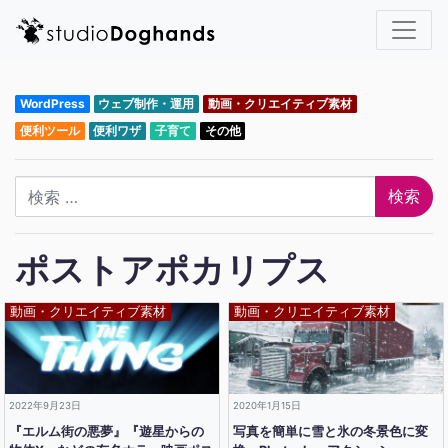
WordPress
ウェブ制作・運用
動画・クリエイティブ素材
便利ツール
便利ワザ
子育て
その他
検索
ポストアポカリプス
動画・クリエイティブ素材
動画・クリエイティブ素材
2022年9月23日
2020年1月15日
『エルム街の悪夢』『遊星からの
写真を簡単に雪と氷の冬景色に変