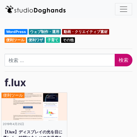
WordPress
ウェブ制作・運用
動画・クリエイティブ素材
便利ツール
便利ワザ
子育て
その他
検索
f.lux
便利ツール
2019年4月25日
【f.lux】ディスプレイの光を目に