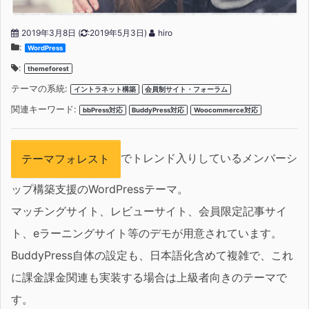
2019年3月8日
(
:2019年5月3日)
hiro
:
WordPress
:
themeforest
テーマの系統:
イントラネット構築
会員制サイト・フォーラム
関連キーワード:
bbPress対応
BuddyPress対応
Woocommerce対応
でトレンド入りしているメンバーシ
テーマフォレスト
ップ構築支援のWordPressテーマ。
マッチングサイト、レビューサイト、会員限定記事サイ
ト、eラーニングサイト等のデモが用意されています。
BuddyPress自体の設定も、日本語化含めて複雑で、これ
に課金課金関連も実装する場合は上級者向きのテーマで
す。