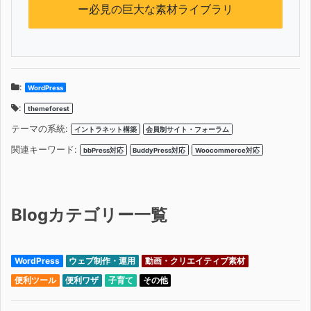
ー必見の巨大な素材ライブラリ
:
WordPress
:
themeforest
テーマの系統:
イントラネット構築
会員制サイト・フォーラム
関連キーワード:
bbPress対応
BuddyPress対応
Woocommerce対応
Blogカテゴリー一覧
WordPress
ウェブ制作・運用
動画・クリエイティブ素材
便利ツール
便利ワザ
子育て
その他