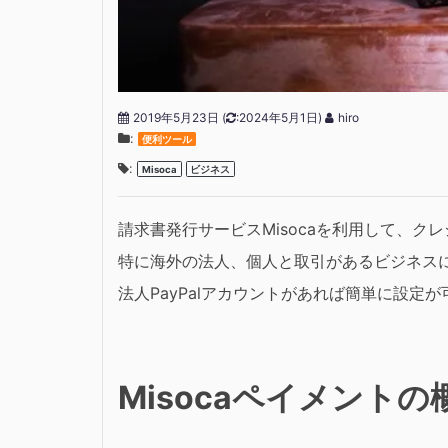
2019年5月23日
(
:2024年5月1日)
hiro
:
便利ツール
:
Misoca
ビジネス
請求書発行サービスMisocaを利用して、ク
特に海外の法人、個人と取引があるビジネス
法人PayPalアカウントがあれば簡単に設定
Misocaペイメントの