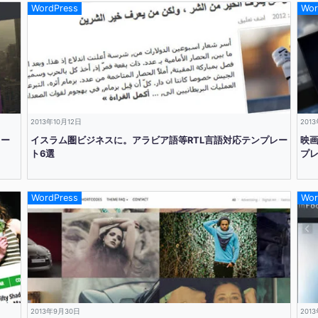
WordPress
Wor
2013年10月12日
201
レー
イスラム圏ビジネスに。アラビア語等RTL言語対応テンプレー
映
ト6選
プ
WordPress
Wor
2013年9月30日
201