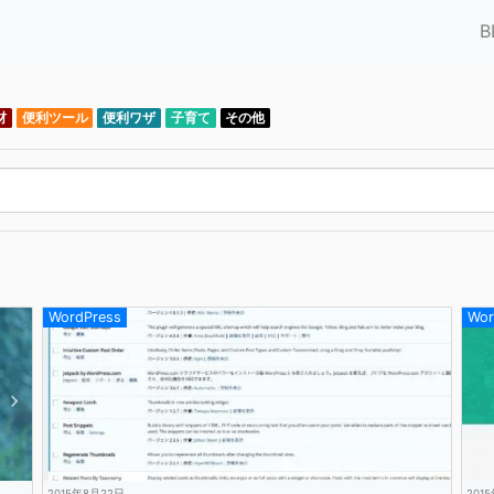
B
材
便利ツール
便利ワザ
子育て
その他
WordPress
Wor
2015年8月22日
201