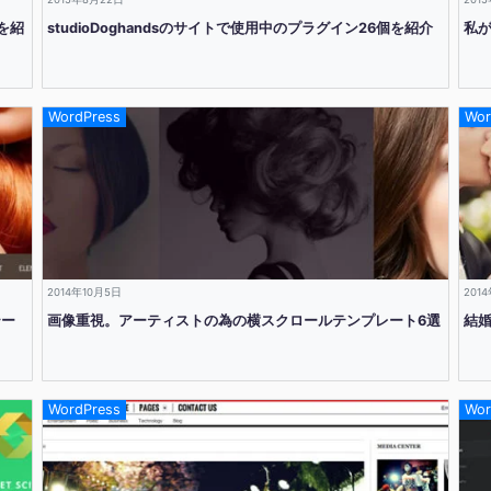
を紹
studioDoghandsのサイトで使用中のプラグイン26個を紹介
私
WordPress
Wor
2014年10月5日
201
テー
画像重視。アーティストの為の横スクロールテンプレート6選
結
WordPress
Wor