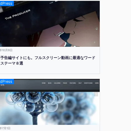
dPress
3年10月9日
画予告編サイトにも。フルスクリーン動画に最適なワード
レステーマ８選
dPress
3年7月1日