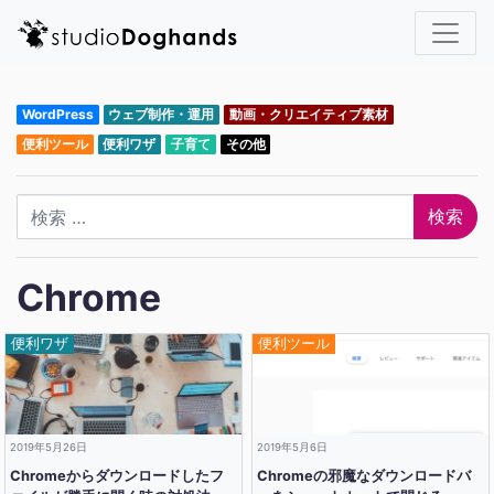
WordPress
ウェブ制作・運用
動画・クリエイティブ素材
便利ツール
便利ワザ
子育て
その他
検索
Chrome
便利ワザ
便利ツール
2019年5月26日
2019年5月6日
Chromeからダウンロードしたフ
Chromeの邪魔なダウンロードバ