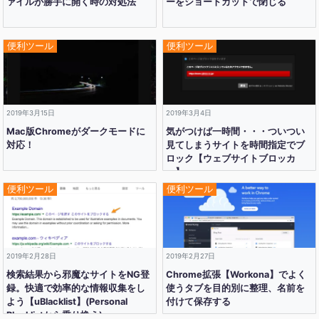
ァイルが勝手に開く時の対処法
ーをショートカットで閉じる
便利ツール
便利ツール
2019年3月15日
2019年3月4日
Mac版Chromeがダークモードに
気がつけば一時間・・・ついつい
対応！
見てしまうサイトを時間指定でブ
ロック【ウェブサイトブロッカ
ー】
便利ツール
便利ツール
2019年2月28日
2019年2月27日
検索結果から邪魔なサイトをNG登
Chrome拡張【Workona】でよく
録。快適で効率的な情報収集をし
使うタブを目的別に整理、名前を
よう【uBlacklist】(Personal
付けて保存する
Blocklistから乗り換え)