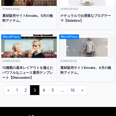
2016年5月10日
2016年4月15日
素材販売サイトEnvato。5月の無
ナチュラルでお洒落なブログテー
料アイテム。
マ【Solstice】
WordPress
WordPress
2016年4月13日
2016年4月2日
12種類の基本レイアウトを備えた
素材販売サイトEnvato。4月の無
パワフルなニュース運用テンプレ
料アイテム。
ート【Discussion】
«
1
2
3
4
5
…
16
»