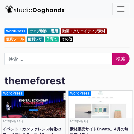
WordPress
ウェブ制作・運用
動画・クリエイティブ素材
便利ツール
便利ワザ
子育て
その他
検索
themeforest
WordPress
WordPress
2017年4月28日
2017年4月7日
イベント・カンファレンス特化の
素材販売サイトEnvato。4月の無