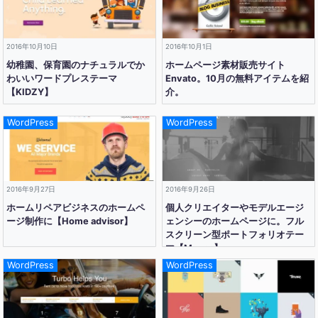
2016年10月10日
2016年10月1日
幼稚園、保育園のナチュラルでか
ホームページ素材販売サイト
わいいワードプレステーマ
Envato。10月の無料アイテムを紹
【KIDZY】
介。
WordPress
WordPress
2016年9月27日
2016年9月26日
ホームリペアビジネスのホームペ
個人クリエイターやモデルエージ
ージ制作に【Home advisor】
ェンシーのホームページに。フル
スクリーン型ポートフォリオテー
マ【Mauna】
WordPress
WordPress