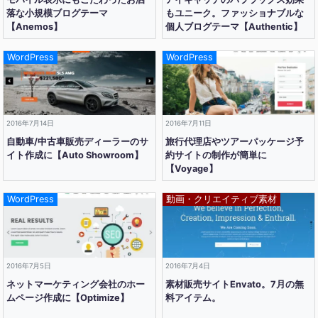
落な小規模ブログテーマ
もユニーク。ファッショナブルな
【Anemos】
個人ブログテーマ【Authentic】
WordPress
WordPress
2016年7月14日
2016年7月11日
自動車/中古車販売ディーラーのサ
旅行代理店やツアーパッケージ予
イト作成に【Auto Showroom】
約サイトの制作が簡単に
【Voyage】
WordPress
動画・クリエイティブ素材
2016年7月5日
2016年7月4日
ネットマーケティング会社のホー
素材販売サイトEnvato。7月の無
ムページ作成に【Optimize】
料アイテム。