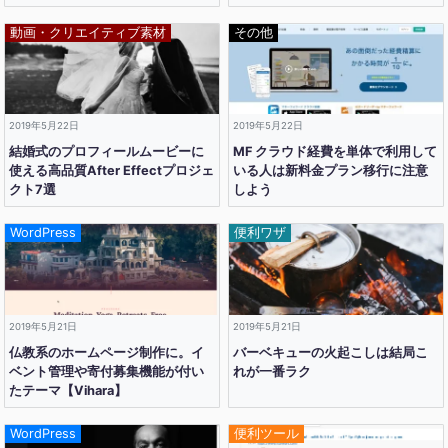
動画・クリエイティブ素材
その他
2019年5月22日
2019年5月22日
結婚式のプロフィールムービーに
MF クラウド経費を単体で利用して
使える高品質After Effectプロジェ
いる人は新料金プラン移行に注意
クト7選
しよう
WordPress
便利ワザ
2019年5月21日
2019年5月21日
仏教系のホームページ制作に。イ
バーベキューの火起こしは結局こ
ベント管理や寄付募集機能が付い
れが一番ラク
たテーマ【Vihara】
WordPress
便利ツール