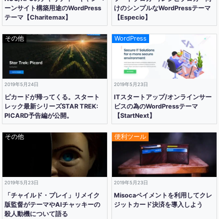
ーンサイト構築用途のWordPress
けのシンプルなWordPressテーマ
テーマ【Charitemax】
【Especio】
その他
WordPress
2019年5月24日
2019年5月23日
ピカードが帰ってくる。スタート
ITスタートアップ/オンラインサー
レック最新シリーズSTAR TREK:
ビスの為のWordPressテーマ
PICARD予告編が公開。
【StartNext】
その他
便利ツール
2019年5月23日
2019年5月23日
「チャイルド・プレイ」リメイク
Misocaペイメントを利用してクレ
版監督がテーマやAIチャッキーの
ジットカード決済を導入しよう
殺人動機について語る