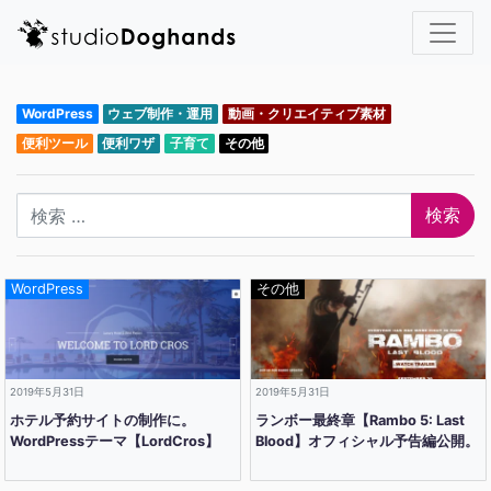
WordPress
ウェブ制作・運用
動画・クリエイティブ素材
便利ツール
便利ワザ
子育て
その他
検索
WordPress
その他
2019年5月31日
2019年5月31日
ホテル予約サイトの制作に。
ランボー最終章【Rambo 5: Last
WordPressテーマ【LordCros】
Blood】オフィシャル予告編公開。