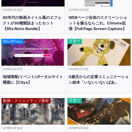
2019年5月18日
2019年5月18日
80年代の映画タイトル風のエフェ
WEBページ全体のスクリーンショ
クトが30種類詰まったセット
ットを撮るならこれ。Chrome拡
【80s Retro Bundle】
張【Full Page Screen Capture】
WordPress
子育て
2019年5月17日
2019年5月17日
地域情報/イベント/ポータルサイト
0歳児からの定番コミュニケーショ
構築に【Cityo】
ン絵本「いないいないばあ」
動画・クリエイティブ素材
子育て
2019年5月16日
2019年5月16日