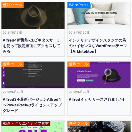
便利ツール
WordPress
2019年5月31日
2019年5月30日
Alfred4新機能-ユビキタスサーチ
インテリアデザインスタジオの為
を使って設定画面にアクセスして
のハイセンスなWordPressテーマ
みる
【Arkhitekton】
便利ツール
便利ツール
2019年5月30日
2019年5月30日
Alfred3→最新バージョンAlfred4
Alfred 4 がリリースされました!
へPowerPackのライセンスアップ
グレード
動画・クリエイティブ素材
便利ツール