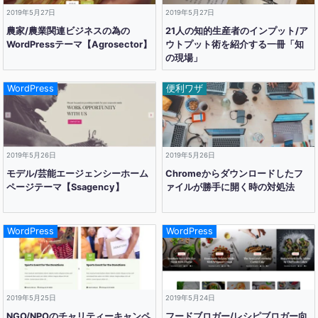
2019年5月27日
2019年5月27日
農家/農業関連ビジネスの為の
21人の知的生産者のインプット/ア
WordPressテーマ【Agrosector】
ウトプット術を紹介する一冊「知
の現場」
WordPress
便利ワザ
2019年5月26日
2019年5月26日
モデル/芸能エージェンシーホーム
Chromeからダウンロードしたフ
ページテーマ【Ssagency】
ァイルが勝手に開く時の対処法
WordPress
WordPress
2019年5月25日
2019年5月24日
NGO/NPOのチャリティーキャンペ
フードブロガー/レシピブロガー向