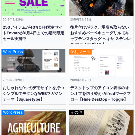
2019年5月29日
2019年5月29日
250アイテムが40%OFF!素材サイ
後片付けがラク。場所も取らない
トEnvatoが6月4日までの期間限定
おすすめバーベキューグリル【キ
セール実施中
ャプテンスタッグ ヘキサ ステンレ
ス ファイアグリル】
WordPress
便利ツール
2019年5月28日
2019年5月28日
おしゃれな9つのデモサイトを持つ
デスクトップのアイコン表示のオ
シンプルでモダンなWEBマガジン
ンオフを切り替え-Alfredワークフ
テーマ【Squaretype】
ロー【Hide Desktop – Toggle】
WordPress
その他