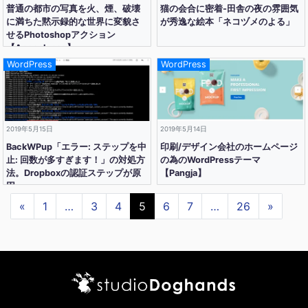
普通の都市の写真を火、煙、破壊
猫の会合に密着-田舎の夜の雰囲気
に満ちた黙示録的な世界に変貌さ
が秀逸な絵本「ネコヅメのよる」
せるPhotoshopアクション
【Apocalypse】
WordPress
WordPress
2019年5月15日
2019年5月14日
BackWPup「エラー: ステップを中
印刷/デザイン会社のホームページ
止: 回数が多すぎます！」の対処方
の為のWordPressテーマ
法。Dropboxの認証ステップが原
【Pangja】
因。
«
1
…
3
4
5
6
7
…
26
»