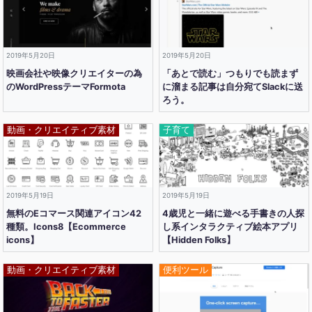
2019年5月20日
2019年5月20日
映画会社や映像クリエイターの為
「あとで読む」つもりでも読まず
のWordPressテーマFormota
に溜まる記事は自分宛てSlackに送
ろう。
動画・クリエイティブ素材
子育て
2019年5月19日
2019年5月19日
無料のEコマース関連アイコン42
4歳児と一緒に遊べる手書きの人探
種類。Icons8【Ecommerce
し系インタラクティブ絵本アプリ
icons】
【Hidden Folks】
動画・クリエイティブ素材
便利ツール